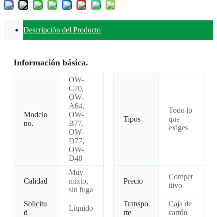
Descripción del Producto
Información básica.
OW-
C70,
OW-
A64,
Todo lo
Modelo
OW-
Tipos
que
no.
B77,
exiges
OW-
D77,
OW-
D48
Muy
Compet
Calidad
mixto,
Precio
itivo
sin fuga
Solicitu
Transpo
Caja de
Líquido
d
rte
cartón