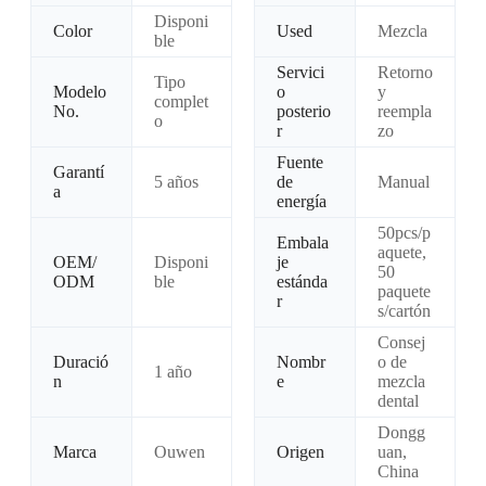
Disponi
Color
Used
Mezcla
ble
Servici
Retorno
Tipo
Modelo
o
y
complet
No.
posterio
reempla
o
r
zo
Fuente
Garantí
5 años
de
Manual
a
energía
50pcs/p
Embala
aquete,
OEM/
Disponi
je
50
ODM
ble
estánda
paquete
r
s/cartón
Consej
Duració
Nombr
o de
1 año
n
e
mezcla
dental
Dongg
Marca
Ouwen
Origen
uan,
China