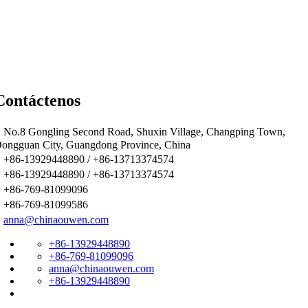
Contáctenos

No.8 Gongling Second Road, Shuxin Village, Changping Town,
ongguan City, Guangdong Province, China

+86-13929448890 / +86-13713374574

+86-13929448890 / +86-13713374574

+86-769-81099096

+86-769-81099586

anna@chinaouwen.com
+86-13929448890
+86-769-81099096
anna@chinaouwen.com
+86-13929448890