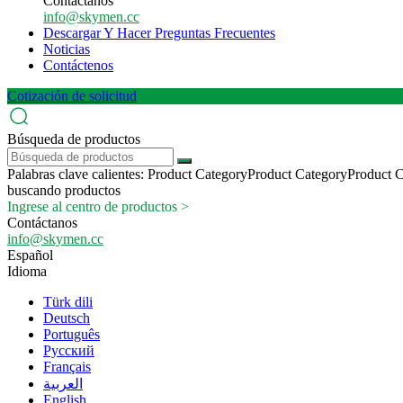
Contáctanos
info@skymen.cc
Descargar Y Hacer Preguntas Frecuentes
Noticias
Contáctenos
Cotización de solicitud
Búsqueda de productos
Palabras clave calientes:
Product Category
Product Category
Product 
buscando productos
Ingrese al centro de productos >
Contáctanos
info@skymen.cc
Español
Idioma
Türk dili
Deutsch
Português
Pусский
Français
العربية
English