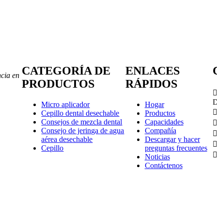
CATEGORÍA DE
ENLACES
ncia en
PRODUCTOS
RÁPIDOS
D
Micro aplicador
Hogar
Cepillo dental desechable
Productos
Consejos de mezcla dental
Capacidades
Consejo de jeringa de agua
Compañía
aérea desechable
Descargar y hacer
Cepillo
preguntas frecuentes
Noticias
Contáctenos