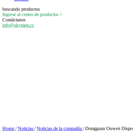
buscando productos
Ingrese al centro de productos >
Contáctanos
info@skymen.cc
Hogar
/
Noticias
/
Noticias de la compañía
/
Dongguan Ouwen Disposi