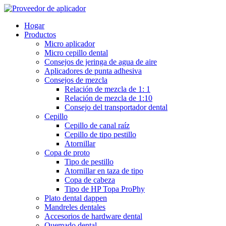
Hogar
Productos
Micro aplicador
Micro cepillo dental
Consejos de jeringa de agua de aire
Aplicadores de punta adhesiva
Consejos de mezcla
Relación de mezcla de 1: 1
Relación de mezcla de 1:10
Consejo del transportador dental
Cepillo
Cepillo de canal raíz
Cepillo de tipo pestillo
Atornillar
Copa de proto
Tipo de pestillo
Atornillar en taza de tipo
Copa de cabeza
Tipo de HP Topa ProPhy
Plato dental dappen
Mandreles dentales
Accesorios de hardware dental
Quemado dental