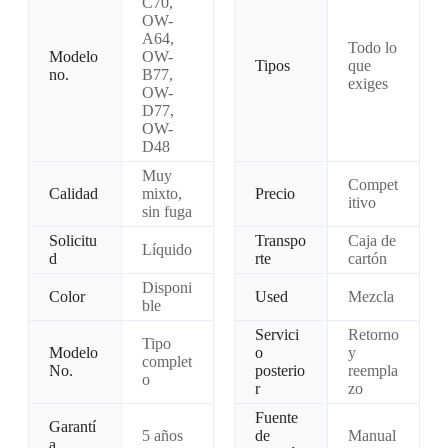
C70,
OW-
A64,
Todo lo
Modelo
OW-
Tipos
que
no.
B77,
exiges
OW-
D77,
OW-
D48
Muy
Compet
Calidad
mixto,
Precio
itivo
sin fuga
Solicitu
Transpo
Caja de
Líquido
d
rte
cartón
Disponi
Color
Used
Mezcla
ble
Servici
Retorno
Tipo
Modelo
o
y
complet
No.
posterio
reempla
o
r
zo
Fuente
Garantí
5 años
de
Manual
a