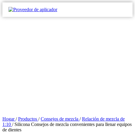
Hogar
/
Productos
/
Consejos de mezcla
/
Relación de mezcla de
1:10
/
Silicona Consejos de mezcla convenientes para llenar equipos
de dientes