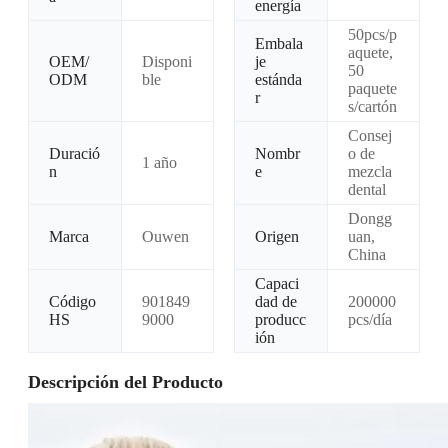
energía
50pcs/p
Embala
aquete,
OEM/
Disponi
je
50
ODM
ble
estánda
paquete
r
s/cartón
Consej
Duració
Nombr
o de
1 año
n
e
mezcla
dental
Dongg
Marca
Ouwen
Origen
uan,
China
Capaci
Código
901849
dad de
200000
HS
9000
producc
pcs/día
ión
Descripción del Producto